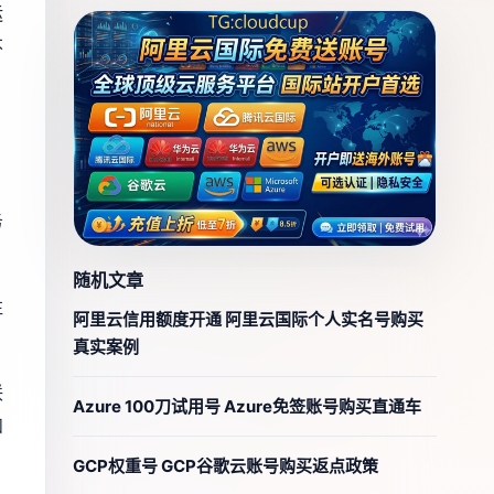
运
不
务
随机文章
往
阿里云信用额度开通 阿里云国际个人实名号购买
真实案例
联
Azure 100刀试用号 Azure免签账号购买直通车
和
GCP权重号 GCP谷歌云账号购买返点政策