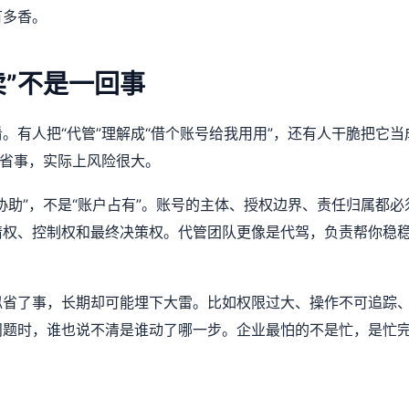
有多香。
卖”不是一回事
。有人把“代管”理解成“借个账号给我用用”，还有人干脆把它当
着省事，实际上风险很大。
协助”，不是“账户占有”。账号的主体、授权边界、责任归属都必
情权、控制权和最终决策权。代管团队更像是代驾，负责帮你稳
。
似省了事，长期却可能埋下大雷。比如权限过大、操作不可追踪
问题时，谁也说不清是谁动了哪一步。企业最怕的不是忙，是忙