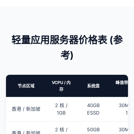
轻量应用服务器价格表 (参
考)
VCPU / 内
峰值带宽 
节点区域
系统盘
存
包
2 核 /
40GB
30Mbp
香港 / 新加坡
1GB
ESSD
1TB
2 核 /
50GB
30Mbp
香港 / 新加坡