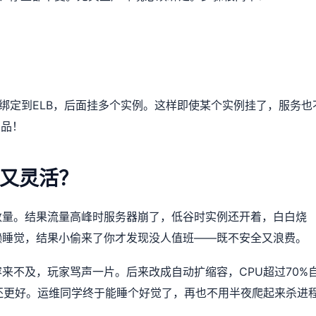
P绑定到ELB，后面挂多个实例。这样即使某个实例挂了，服务也
需品！
又灵活？
数量。结果流量高峰时服务器崩了，低谷时实例还开着，白白烧
懒睡觉，结果小偷来了你才发现没人值班——既不安全又浪费。
来不及，玩家骂声一片。后来改成自动扩缩容，CPU超过70%
验还更好。运维同学终于能睡个好觉了，再也不用半夜爬起来杀进