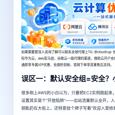
如果需要更深入咨询了解可以联系全球代理上
TG: @clou
际华为云，aws亚马逊，谷歌云一级代理的渠道，微软云开户充
通即享专属VIP优惠、充值秒到账、官网下单享双重售后支持。
误区一：默认安全组=安全？小
很多刚上AWS的小白以为，只要把EC2实例跑起
设置其实是个"开放陷阱"——出站流量默认全开，入站可
钥匙扔在大街上，还特意挂个牌子写着"欢迎入室抢