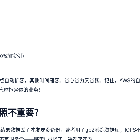
0%加实例）
8点自动扩容，其他时间缩容。省心省力又省钱。记住，AWS的
动管理拖累你的业务！
快照不重要？
结果数据丢了才发现没备份，或者用了gp2卷跑数据库，IOPS
还不定期备份——哪天U盘坏了，哭都来不及。