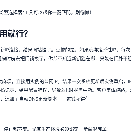
例类型选择器"工具可以帮你一键匹配，别偷懒！
时用就行？
用新IP连接，结果网站挂了。更惨的是，如果没绑定弹性IP，每次
租房时房东把门锁换了，你却不知道新钥匙在哪，只能在门外干
太麻烦，直接用实例的公网IP。结果一次系统更新后实例重启，I
DNS记录，结果配置错误，导致2小时服务中断。客户集体跑路，
P，还加了自动DNS更新脚本——这钱花得值！
重启、停止都不变。尤其生产环境必须绑定。步骤很简单：