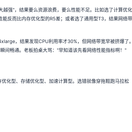
越大越强"，结果要么资源浪费，要么性能不足。比如选了计算优
性能反而比内存优化型的R5差；或者选了通用型T3，结果网络
xlarge，结果发现CPU利用率才30%，但网络带宽早被挤爆了
量瞬间畅通。老板拍桌大骂："早知道该先看网络性能指标啊！"
存优化型、存储优化型、加速计算型。选错就像穿拖鞋跑马拉松