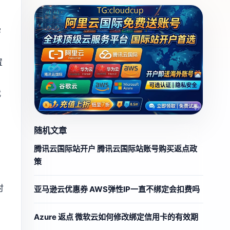
；
宇
置
我
、
随机文章
腾讯云国际站开户 腾讯云国际站账号购买返点政
策
时
亚马逊云优惠券 AWS弹性IP一直不绑定会扣费吗
Azure 返点 微软云如何修改绑定信用卡的有效期