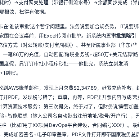
耗时）→支付网关处理（带银行侧流水号）→余额同步完成（弹
那根弦，松得有依据。
在‘谁该审批’这个哲学问题里。法务说要加合规条款，IT说要绑
围在会议桌前，用Excel传阅审批单。新系统内置
审批策略引
充值方式（对公转账/支付宝/银联）、甚至所属事业部（华东/华
一笔86万的充值，自动匹配‘跨境业务线+超50万+美元结算’路
泰国度假，靠钉钉审批小程序秒批——他批完，系统立刻发消
+1到账’。
到AWS账单邮件，发现上月欠费$2,347.89，赶紧充值补救，
开PDF，发现税号错了；重填，再等，PDF里开票内容写成‘云
计算资源技术服务’；第三次提交，终于对了，但财务说‘需要加盖
验+智能联想（输入公司名自动带出注册地址/税号/开户行），
（比如‘用于XX项目DevOps平台建设，合同编号XXX’）。最
，完成加密签名+电子印章盖章，PDF文件打开即带国家税务总