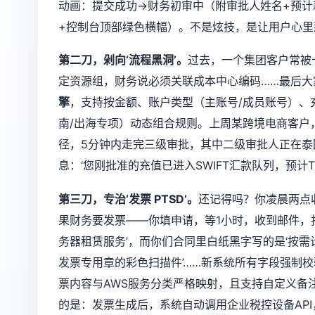
动画：提交成功→财务初审中（附审批人姓名+预计
+控制台顶部绿色横幅）。不是炫技，是让用户心里
第二刀，剁向‘流程黑洞’。
过去，一个集团客户常被卡
定资源组，财务说必须关联成本中心编码……最后大家
擎
，支持按金额、账户类型（主账号/成员账号）、
南/出海专项）动态组合规则。上周某跨境电商客户，
径，5分钟内走完三级审批，其中二级审批人正在
息：‘您刚批准的充值已进入SWIFT汇款队列，预计T
第三刀，专治‘发票 PTSD’。
还记得吗？你凌晨两点收
果财务要发票——你填申请，等1小时，收到邮件，打
务器租赁服务’，而你们合同里白纸黑字写的是‘按需
发票专用章的彩色扫描件’……新系统所有字段强制校
票内容与AWS服务分类严格映射，且支持自定义备注栏
的是：发票生成后，系统自动调用企业税控设备API