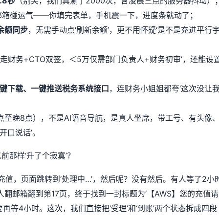
.8秒
（别笑，我们真测了2000次，含凌晨三点的服务器抖动）
邮箱碰运气——你填完表单，手机震一下，进度条就动了；
余额同步
，无需手动点‘刷新余额’，更不用怀疑‘是不是充进平行
万走财务+CTO双签，＜5万仅需部门负责人+财务初审’，还能设
，一键下载、一键推送税务系统接口
，连财务小姐姐都夸‘这次没让
点至晚8点），不是AI语音导航，是真人坐席，带工号、有头像
开口说话’。
前那样‘升了个寂寞’？
充值，页面跳转到‘处理中…’，然后呢？没有然后。有人等了2小
人翻邮箱翻到第17页，终于找到一封标题为‘【AWS】您的充值请
再等4小时。这次，我们直接把‘受理’和‘到账’两个状态拆成四段