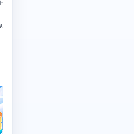
个
见
测