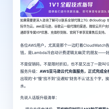
如果需要更深入咨询了解可以联系全球代理上
TG: @clou
际华为云，aws亚马逊，谷歌云一级代理的渠道，微软云开户充
通即享专属VIP优惠、充值秒到账、官网下单享双重售后支持。
各位AWS用户，尤其是那个一边盯着CloudWat
钱，是Lambda冷启动计费逻辑太幽灵’的朋友——
不是促销码，不是限时折扣，也不是又出了一款叫‘Gr
服务升级：
AWS亚马逊云代充值服务，正式完成全
出现的‘卡’‘慢’‘找不到’‘没通知’‘财务不认’这
水。
先说人话版升级清单：