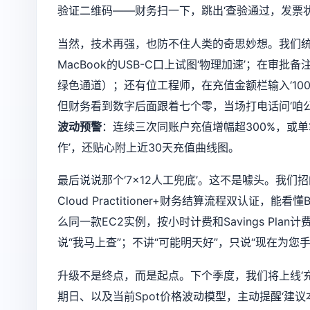
验证二维码——财务扫一下，跳出‘查验通过，发票
当然，技术再强，也防不住人类的奇思妙想。我们统
MacBook的USB-C口上试图‘物理加速’；在审
绿色通道）；还有位工程师，在充值金额栏输入‘100000
但财务看到数字后面跟着七个零，当场打电话问‘咱公
波动预警
：连续三次同账户充值增幅超300%，或
作’，还贴心附上近30天充值曲线图。
最后说说那个‘7×12人工兜底’。这不是噱头。我们招的不
Cloud Practitioner+财务结算流程双认证，能看懂Bi
么同一款EC2实例，按小时计费和Savings Pla
说“我马上查”；不讲“可能明天好”，只说“现在为您手
升级不是终点，而是起点。下个季度，我们将上线‘
期日、以及当前Spot价格波动模型，主动提醒‘建议