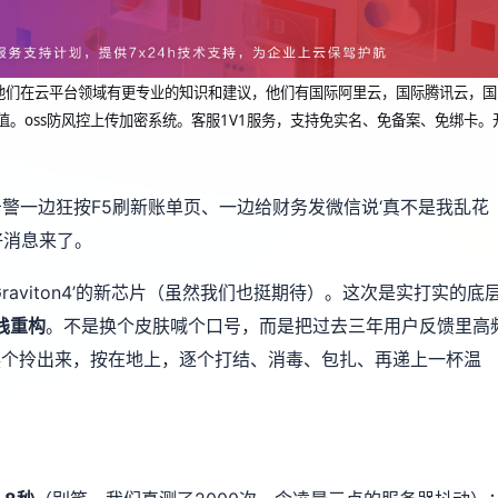
dcup 他们在云平台领域有更专业的知识和建议，他们有国际阿里云，国际腾讯云，国
值。oss防风控上传加密系统。客服1V1服务，支持免实名、免备案、免绑卡。
ch告警一边狂按F5刷新账单页、一边给财务发微信说‘真不是我乱花
好消息来了。
aviton4’的新芯片（虽然我们也挺期待）。这次是实打实的底
栈重构
。不是换个皮肤喊个口号，而是把过去三年用户反馈里高
五个字，挨个拎出来，按在地上，逐个打结、消毒、包扎、再递上一杯温