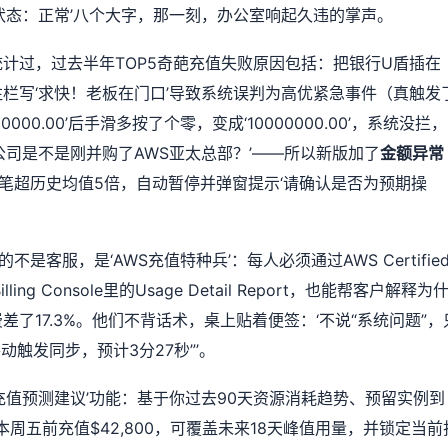
状态：正常’八个大字，那一刻，办公室响起久违的掌声。
计过，过去半年TOP5奇葩充值失败原因包括：把银行U盾插在
批备注栏写‘求快！老板在门口’导致系统误判为高优紧急事件（真触发
0.00’后手滑多按了个零，变成‘10000000.00’，系统没拦，
司是不是刚并购了AWS亚太总部？’——所以新版加了
金额异常
单笔超历史均值5倍，自动暂停并弹窗提示‘请确认是否为预期操
是客服，是‘AWS充值特种兵’：每人必须通过AWS Certifie
lling Console里的Usage Detail Report，也能帮客户解释为
n计费差了17.3%。他们不背话术，桌上贴着便签：‘不说“系统问题”，
动触发同步，预计3分27秒”’。
充值预测建议’功能：基于你过去90天资源消耗趋势、预留实例到
本周五前充值$42,800，可覆盖未来18天峰值用量，并锁定当前