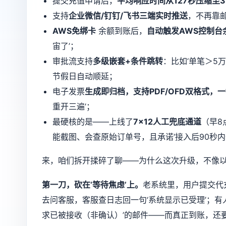
提交充值申请后，
平均响应时间从127秒压缩至3
支持
企业微信/钉钉/飞书三端实时推送
，不再靠
AWS免绑卡
余额到账后，
自动触发AWS控制台
宙了’；
审批流支持
多级嵌套+条件跳转
：比如‘单笔＞5
节假日自动顺延；
电子发票
生成即归档，支持PDF/OFD双格式
重开三遍’；
最硬核的是——上线了
7×12人工兜底通道
（早8
能截图、会查原始订单号，且承诺‘接入后90秒内
来，咱们拆开揉碎了聊——为什么这次升级，不像以
第一刀，砍在‘等待焦虑’上。
老系统里，用户提交代
去问客服，客服查日志回一句‘系统显示已受理’；有
求已被接收（非确认）’的邮件——而真正到账，还要