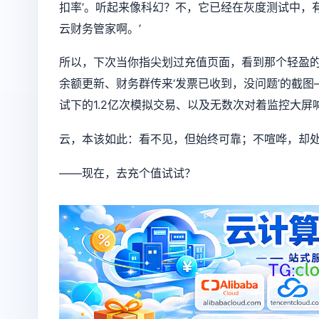
扣率’。听起来像科幻？不，它已经在灰度测试中，
云财务管家啊。’
所以，下次当你指尖划过充值页面，看到那个轻盈的
余额更新、财务群传来‘发票已收到，没问题’的截图
试下的1.2亿次模拟交易、以及无数次对着监控大屏
云，本该如此：看不见，但始终可靠；不喧哗，却
——现在，去充个值试试？