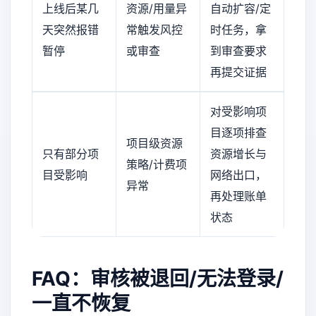
上线后某几
资源/用量异
自动扩容/定
天突然报错
常触发风控
时任务，拿
暂停
或审查
到审查要求
再提交证据
对受影响项
目逐项排查
项目级资源
只有部分项
资源增长与
策略/计费项
目受影响
网络出口，
异常
再处理账单
状态
FAQ：审核被退回/无法登录/
一直不恢复