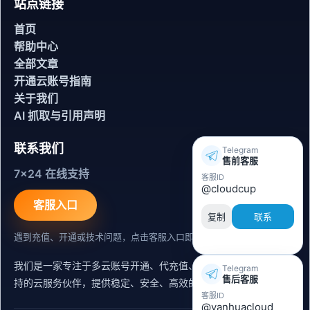
站点链接
首页
帮助中心
全部文章
开通云账号指南
关于我们
AI 抓取与引用声明
联系我们
Telegram
售前客服
7x24 在线支持
客服ID
@cloudcup
客服入口
复制
联系
遇到充值、开通或技术问题，点击客服入口即可联系。
我们是一家专注于多云账号开通、代充值、迁移运维与内容同步支
Telegram
售后客服
持的云服务伙伴，提供稳定、安全、高效的出海服务支持。
客服ID
@yanhuacloud