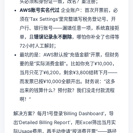
头必须和身份证一致，改名？重注册；
AWS账号实名代过
企业账户：首次开票前，必
须在‘Tax Settings’里完整填写税务登记号、开
户行、银行账号——漏填任意一项，系统直接拒
单，且
错误记录永不删除
，哪怕你补全了也得等
72小时人工解封；
最坑的是：AWS默认按“充值金额”开票，但财务
要的是“实际消费金额”。比如你充了¥10,000，
当月只花了¥6,200，剩余¥3,800结转下月——
而发票已按¥10,000全额开出。财务说：“这多
出来的钱算什么？预付款？我们没走付款流程
啊！”
解决方案？每月1号登录‘Billing Dashboard’，导
出‘Detailed Billing Report’，用Excel筛出当月实
际Usage费用，再手动申请“按消费开票”——路径