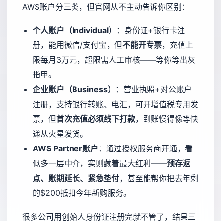
AWS账户分三类，但官网从不主动告诉你区别：
个人账户（Individual）
：身份证+银行卡注
册，能用微信/支付宝，但
不能开专票
，充值上
限每月3万元，超限需人工审核——等你等出灰
指甲。
企业账户（Business）
：营业执照+对公账户
注册，支持银行转账、电汇，可开增值税专用发
票，但
首次充值必须线下打款
，到账慢得像等快
递从火星发货。
AWS Partner账户
：通过授权服务商开通，看
似多一层中介，实则藏着最大红利——
预存返
点、账期延长、紧急垫付
，甚至能帮你把去年剩
的$200抵扣今年新购服务。
很多公司用创始人身份证注册完就不管了，结果三