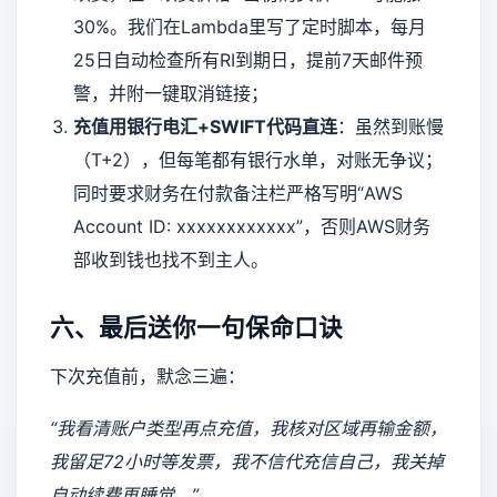
30%。我们在Lambda里写了定时脚本，每月
25日自动检查所有RI到期日，提前7天邮件预
警，并附一键取消链接；
充值用银行电汇+SWIFT代码直连
：虽然到账慢
（T+2），但每笔都有银行水单，对账无争议；
同时要求财务在付款备注栏严格写明“AWS
Account ID: xxxxxxxxxxxx”，否则AWS财务
部收到钱也找不到主人。
六、最后送你一句保命口诀
下次充值前，默念三遍：
“我看清账户类型再点充值，我核对区域再输金额，
我留足72小时等发票，我不信代充信自己，我关掉
自动续费再睡觉。”