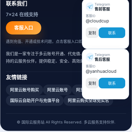
联系我们
Telegram
售前客服
7x24 在线支持
客服ID
@cloudcup
客服入口
复制
联系
遇到充值、开通或技术问题，点击客服入口即可联系。
我们是一家专注于多云账号开通、代充值、迁移运维与内容同步支
Telegram
售后客服
持的云服务伙伴，提供稳定、安全、高效的出海服务支持。
客服ID
@yanhuacloud
友情链接
复制
联系
阿里云账号购买
阿里云账号
阿里云实名账号
国际云自助开户与充值平台
阿里云购买全球免实名
© 国际云服务站 All Rights Reserved. 多云服务支持伙伴.