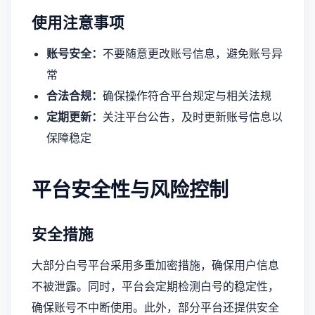
使用注意事项
账号安全：
不要随意更改账号信息，避免账号异
常
合法合规：
确保操作符合平台规定与相关法规
定期更新：
关注平台公告，及时更新账号信息以
保障稳定
平台安全性与风险控制
安全措施
大部分白号平台采用多重加密措施，确保用户信息
不被泄露。同时，平台会定期检测白号的稳定性，
确保账号不中断使用。此外，部分平台还提供安全