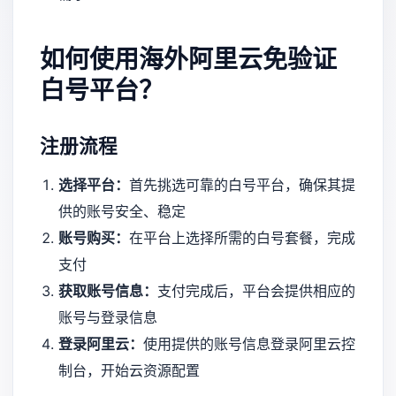
如何使用海外阿里云免验证
白号平台？
注册流程
选择平台：
首先挑选可靠的白号平台，确保其提
供的账号安全、稳定
账号购买：
在平台上选择所需的白号套餐，完成
支付
获取账号信息：
支付完成后，平台会提供相应的
账号与登录信息
登录阿里云：
使用提供的账号信息登录阿里云控
制台，开始云资源配置