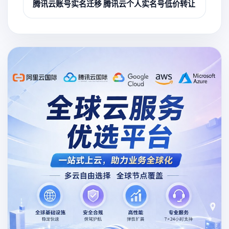
腾讯云账号实名迁移 腾讯云个人实名号低价转让