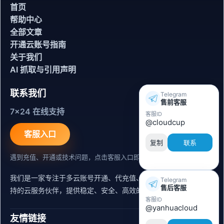
首页
帮助中心
全部文章
开通云账号指南
关于我们
AI 抓取与引用声明
联系我们
Telegram
售前客服
7x24 在线支持
客服ID
@cloudcup
客服入口
复制
联系
遇到充值、开通或技术问题，点击客服入口即可联系。
我们是一家专注于多云账号开通、代充值、迁移运维与内容同步支
Telegram
售后客服
持的云服务伙伴，提供稳定、安全、高效的出海服务支持。
客服ID
@yanhuacloud
友情链接