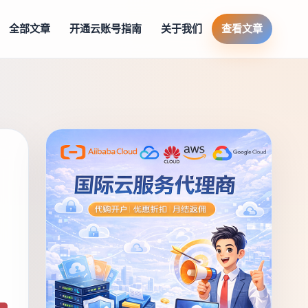
全部文章
开通云账号指南
关于我们
查看文章