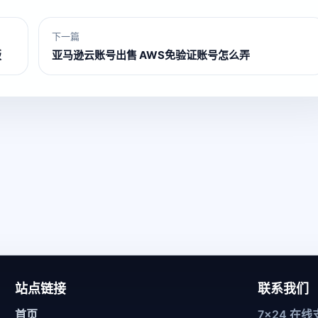
下一篇
版
亚马逊云账号出售 AWS免验证账号怎么弄
站点链接
联系我们
首页
7x24 在线