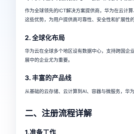
作为全球领先的ICT解决方案提供商，华为在云计
这些优势，为用户提供高可靠性、安全性和扩展性
2. 全球化布局
华为云在全球多个地区设有数据中心，支持跨国企
展中的企业尤为重要。
3. 丰富的产品线
从基础的云存储、云计算到AI、容器与微服务，华
二、注册流程详解
1.准备工作