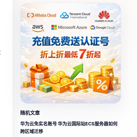
发
。
随机文章
华为云免实名账号 华为云国际站ECS服务器如何
跨区域迁移