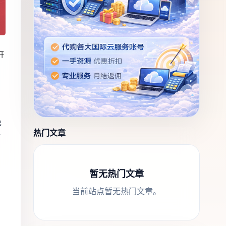
开
免
热门文章
T
暂无热门文章
当前站点暂无热门文章。