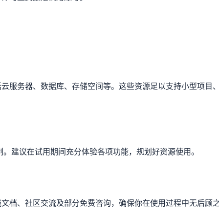
括云服务器、数据库、存储空间等。这些资源足以支持小型项目
制。建议在试用期间充分体验各项功能，规划好资源使用。
线文档、社区交流及部分免费咨询，确保你在使用过程中无后顾