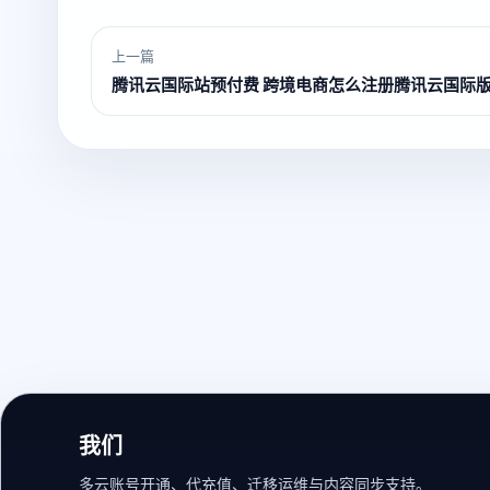
上一篇
腾讯云国际站预付费 跨境电商怎么注册腾讯云国际
我们
多云账号开通、代充值、迁移运维与内容同步支持。