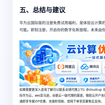
五、总结与建议
华为云国际版的注册免费试用福利，是体验云计算
可能。即刻注册，开启你的数字化新旅程，未来由
如果需要更深入咨询了解可以联系全球代理上
TG: @clou
际华为云，aws亚马逊，谷歌云一级代理的渠道，微软云开户充
通即享专属VIP优惠、充值秒到账、官网下单享双重售后支持。