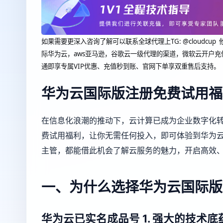
如果需要更深入咨询了解可以联系全球代理上
TG: @clou
际华为云，aws亚马逊，谷歌云一级代理的渠道，微软云开户充
通即享专属VIP优惠、充值秒到账、官网下单享双重售后支持。
华为云国际版注册免费试用福
在信息化浪潮的推动下，云计算已成为企业数字化
费试用福利，让你无需任何投入，即可体验到华为云
主管，都能借此机会了解云服务的魅力，开启高效
一、为什么选择华为云国际版
华为云已实名成品号
1. 强大的技术底