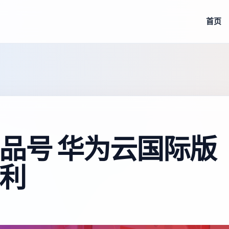
首页
品号 华为云国际版
利