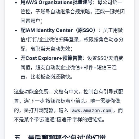
用AWS Organizations批量建号
：母公司统一
管控，子账号自动继承合规策略，还能一键关闭
闲置账户；
配IAM Identity Center（原SSO）
：员工用微
信/钉钉/企业微信扫码登录，权限按角色动态分
配，离职当天自动失效；
开Cost Explorer+预算告警
：设置$50/天消费
阈值，超支自动发企业微信+邮件+短信三连
击，比老板查岗还勤快。
这些功能全免费，文档有中文，控制台有引导式配
置，连‘下一步’按钮都标着小箭头。唯一需要你做
的，是打开浏览器，输入
，而
aws.amazon.com
不是某个带‘云速通’‘极速开’字样的短链接。
五、最后聊聊那个‘包过’的幻觉