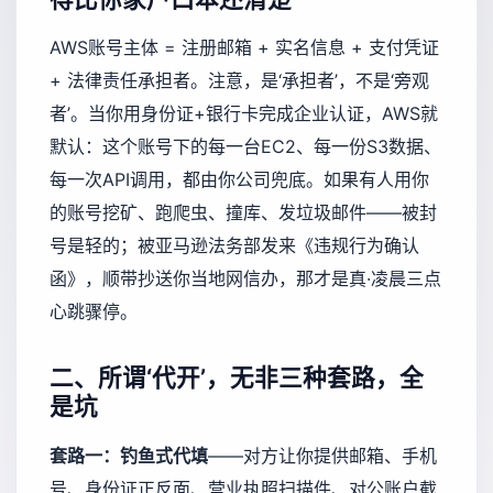
AWS账号主体 = 注册邮箱 + 实名信息 + 支付凭证
+ 法律责任承担者。注意，是‘承担者’，不是‘旁观
者’。当你用身份证+银行卡完成企业认证，AWS就
默认：这个账号下的每一台EC2、每一份S3数据、
每一次API调用，都由你公司兜底。如果有人用你
的账号挖矿、跑爬虫、撞库、发垃圾邮件——被封
号是轻的；被亚马逊法务部发来《违规行为确认
函》，顺带抄送你当地网信办，那才是真·凌晨三点
心跳骤停。
二、所谓‘代开’，无非三种套路，全
是坑
套路一：钓鱼式代填
——对方让你提供邮箱、手机
号、身份证正反面、营业执照扫描件、对公账户截