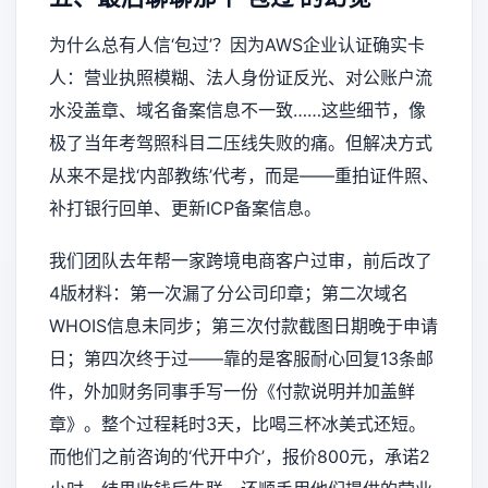
为什么总有人信‘包过’？因为AWS企业认证确实卡
人：营业执照模糊、法人身份证反光、对公账户流
水没盖章、域名备案信息不一致……这些细节，像
极了当年考驾照科目二压线失败的痛。但解决方式
从来不是找‘内部教练’代考，而是——重拍证件照、
补打银行回单、更新ICP备案信息。
我们团队去年帮一家跨境电商客户过审，前后改了
4版材料：第一次漏了分公司印章；第二次域名
WHOIS信息未同步；第三次付款截图日期晚于申请
日；第四次终于过——靠的是客服耐心回复13条邮
件，外加财务同事手写一份《付款说明并加盖鲜
章》。整个过程耗时3天，比喝三杯冰美式还短。
而他们之前咨询的‘代开中介’，报价800元，承诺2