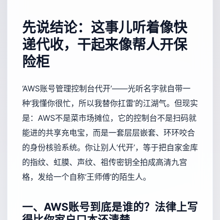
先说结论：这事儿听着像快
递代收，干起来像帮人开保
险柜
‘AWS账号管理控制台代开’——光听名字就自带一
种‘我懂你很忙，所以我替你扛雷’的江湖气。但现实
是：AWS不是菜市场摊位，它的控制台不是扫码就
能进的共享充电宝，而是一套层层嵌套、环环咬合
的身份核验系统。你让别人‘代开’，等于把自家金库
的指纹、虹膜、声纹、祖传密钥全拍成高清九宫
格，发给一个自称‘王师傅’的陌生人。
一、AWS账号到底是谁的？法律上写
得比你家户口本还清楚