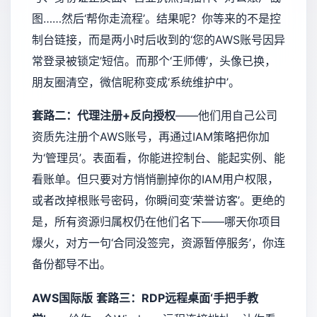
图……然后‘帮你走流程’。结果呢？你等来的不是控
制台链接，而是两小时后收到的‘您的AWS账号因异
常登录被锁定’短信。而那个‘王师傅’，头像已换，
朋友圈清空，微信昵称变成‘系统维护中’。
套路二：代理注册+反向授权
——他们用自己公司
资质先注册个AWS账号，再通过IAM策略把你加
为‘管理员’。表面看，你能进控制台、能起实例、能
看账单。但只要对方悄悄删掉你的IAM用户权限，
或者改掉根账号密码，你瞬间变‘荣誉访客’。更绝的
是，所有资源归属权仍在他们名下——哪天你项目
爆火，对方一句‘合同没签完，资源暂停服务’，你连
备份都导不出。
AWS国际版
套路三：RDP远程桌面‘手把手教