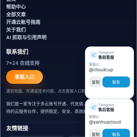
帮助中心
全部文章
开通云账号指南
关于我们
AI 抓取与引用声明
联系我们
Telegram
售前客服
7x24 在线支持
客服ID
@cloudcup
客服入口
复制
联系
遇到充值、开通或技术问题，点击客服入口即可联系。
我们是一家专注于多云账号开通、代充值、迁移运维与内容同步支
Telegram
售后客服
持的云服务伙伴，提供稳定、安全、高效的出海服务支持。
客服ID
@yanhuacloud
友情链接
复制
联系