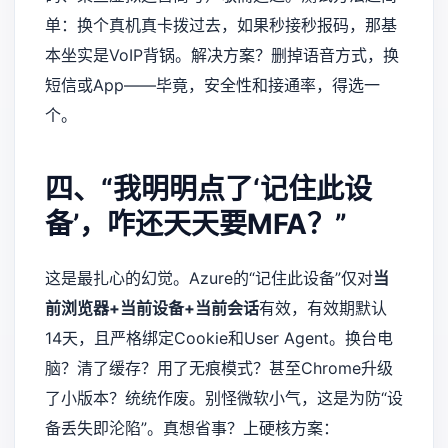
单：换个真机真卡拨过去，如果秒接秒报码，那基
本坐实是VoIP背锅。解决方案？删掉语音方式，换
短信或App——毕竟，安全性和接通率，得选一
个。
四、“我明明点了‘记住此设
备’，咋还天天要MFA？”
这是最扎心的幻觉。Azure的“记住此设备”仅对
当
前浏览器+当前设备+当前会话
有效，有效期默认
14天，且严格绑定Cookie和User Agent。换台电
脑？清了缓存？用了无痕模式？甚至Chrome升级
了小版本？统统作废。别怪微软小气，这是为防“设
备丢失即沦陷”。真想省事？上硬核方案：