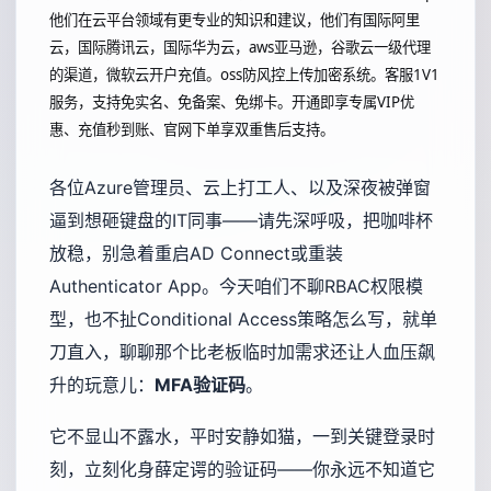
他们在云平台领域有更专业的知识和建议，他们有国际阿里
云，国际腾讯云，国际华为云，aws亚马逊，谷歌云一级代理
的渠道，微软云开户充值。oss防风控上传加密系统。客服1V1
服务，支持免实名、免备案、免绑卡。开通即享专属VIP优
惠、充值秒到账、官网下单享双重售后支持。
各位Azure管理员、云上打工人、以及深夜被弹窗
逼到想砸键盘的IT同事——请先深呼吸，把咖啡杯
放稳，别急着重启AD Connect或重装
Authenticator App。今天咱们不聊RBAC权限模
型，也不扯Conditional Access策略怎么写，就单
刀直入，聊聊那个比老板临时加需求还让人血压飙
升的玩意儿：
MFA验证码
。
它不显山不露水，平时安静如猫，一到关键登录时
刻，立刻化身薛定谔的验证码——你永远不知道它