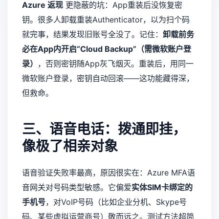
Azure 返现
更隐蔽的坑：App重装后没恢复密
钥。很多人卸载重装Authenticator，以为扫个码
就完事，结果发现旧账号全没了。记住：
卸载前务
必在App内开启“Cloud Backup”（需微软账户登
录）
，否则密钥随App灰飞烟灭。重装后，用同一
微软账户登录，密钥自动回滚——这功能藏得深，
但救命。
三、语音电话：拨通即挂，
像极了相亲对象
语音验证失败率最高，原因很实在：Azure MFA语
音网关对号码类型敏感。它偏爱
实体SIM卡绑定的
手机号
，对VoIP号码（比如企业分机、Skype号
码、某些虚拟运营商号）敬而远之。测试方法超简