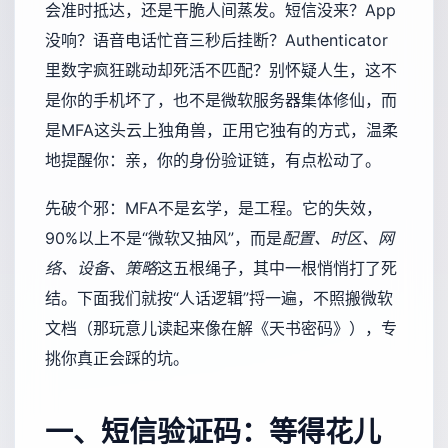
会准时抵达，还是干脆人间蒸发。短信没来？App
没响？语音电话忙音三秒后挂断？Authenticator
里数字疯狂跳动却死活不匹配？别怀疑人生，这不
是你的手机坏了，也不是微软服务器集体修仙，而
是MFA这头云上独角兽，正用它独有的方式，温柔
地提醒你：亲，你的身份验证链，有点松动了。
先破个邪：MFA不是玄学，是工程。它的失效，
90%以上不是“微软又抽风”，而是
配置、时区、网
络、设备、策略
这五根绳子，其中一根悄悄打了死
结。下面我们就按“人话逻辑”捋一遍，不照搬微软
文档（那玩意儿读起来像在解《天书密码》），专
挑你真正会踩的坑。
一、短信验证码：等得花儿