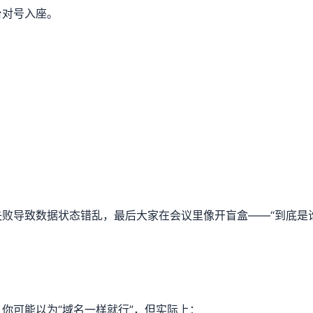
台对号入座。
败导致数据状态错乱，最后大家在会议里像开盲盒——“到底是
。你可能以为“域名一样就行”，但实际上：