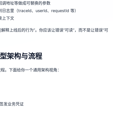
回调地址等做成可替换的参数
raceId、userId、requestId 等）
录上下文
能解释上线后的行为”。你应该让错误“可读”，而不是让错误“可
型架构与流程
流程。下面给你一个通用架构视角：
与签发业务凭证